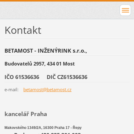
Kontakt
BETAMOST - INŽENÝRINK s.r.o.,
Bu
dovatelů 2957, 434 01 Most
IČO 61536636
DIČ CZ61536636
e-mail:
betamost@betamost.cz
kancelář Praha
Makovského 1349/2A
,
16300 Praha 17 - Řepy