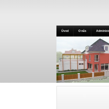
Úvod
O nás
Administ