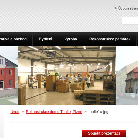
Úvodní strá
rativa a obchod
Bydlení
Výroba
Rekonstrukce památek
Úvod
>
Rekonstrukce domu Thalie, Plzeň
>
thalie1a.jpg
Spustit prezentaci