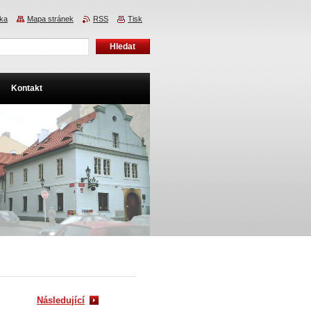
nka
Mapa stránek
RSS
Tisk
Kontakt
Následující