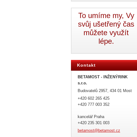
To umíme my, Vy
svůj ušetřený čas
můžete využít
lépe.
Kontakt
BETAMOST - INŽENÝRINK
s.r.o.
Budovatelů 2957, 434 01 Most
+420 602 265 425
+420 777 003 352
kancelář Praha
+420 235 301 003
betamost
@betamos
t.cz